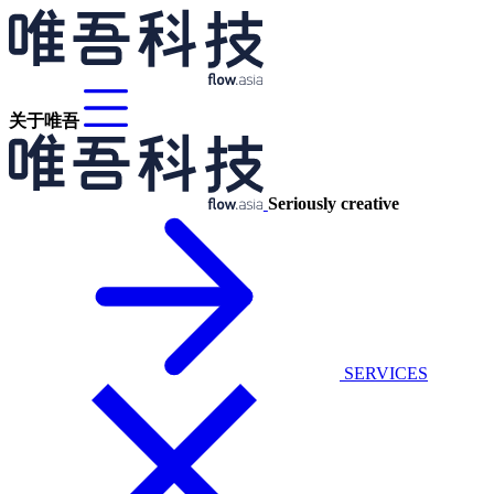
关于唯吾
Seriously creative
SERVICES