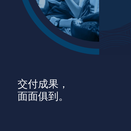
创意无界，臻于
始于 2007 年
交付成果，
面面俱到。