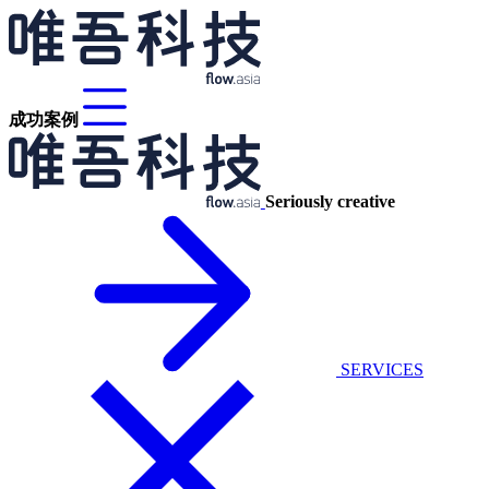
成功案例
Seriously creative
SERVICES