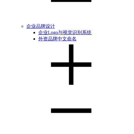
企业品牌设计
企业Logo与视觉识别系统
外资品牌中文命名