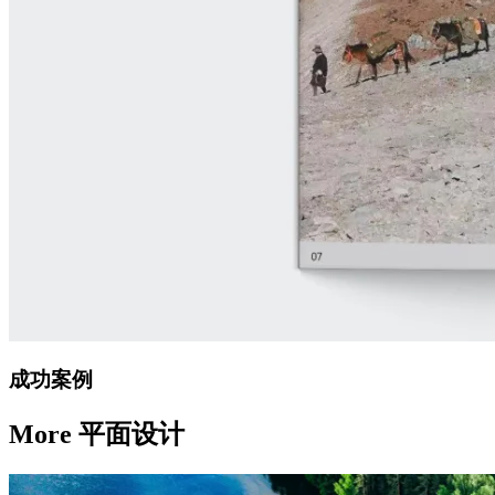
成功案例
More
平面设计