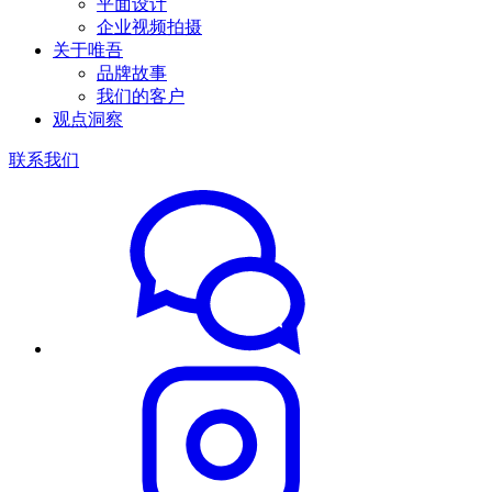
平面设计
企业视频拍摄
关于唯吾
品牌故事
我们的客户
观点洞察
联系我们