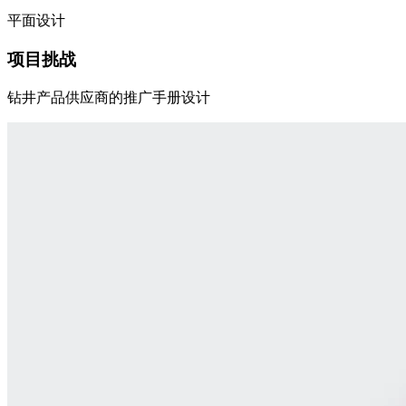
平面设计
项目挑战
钻井产品供应商的推广手册设计