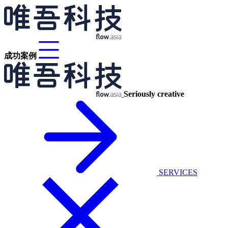
成功案例
Seriously creative
SERVICES