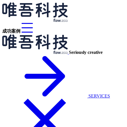
成功案例
Seriously creative
SERVICES